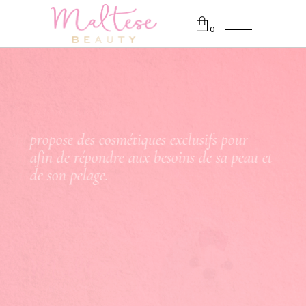
0
Pas de produits dans le chariot.
p
r
o
p
o
s
e
d
e
s
c
o
s
m
é
t
i
q
u
e
s
e
x
c
l
u
s
i
f
s
p
o
u
r
a
f
i
n
d
e
r
é
p
o
n
d
r
e
a
u
x
b
e
s
o
i
n
s
d
e
s
a
p
e
a
u
e
t
d
e
s
o
n
p
e
l
a
g
e
.