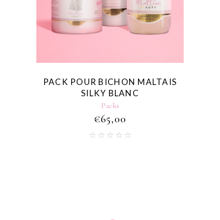
AIS
SPRAY CONDITIONNEUR POUR
SHA
BICHON MALTAIS SILKY WHITE
SHA
Conditionneurs
€
30,00